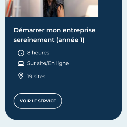
Démarrer mon entreprise
sereinement (année 1)
Durée :
8 heures
Sur site/En ligne
19 sites
VOIR LE SERVICE
DÉMARRER MON ENTREPRISE SEREINEMENT