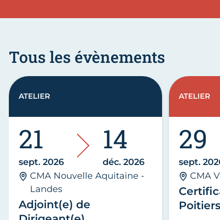
Tous les évènements
ATELIER
ATELIER
21
14
29
sept. 2026
déc. 2026
sept. 202
CMA Nouvelle Aquitaine -
CMA V
Landes
Certific
Adjoint(e) de
Poitier
Dirigeant(e)