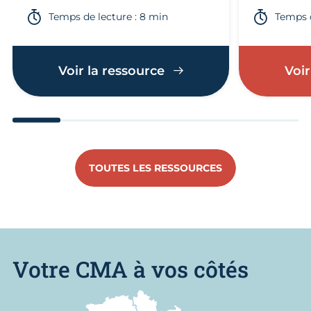
Temps de lecture : 8 min
Temps d
Voir la ressource
Voir
Aller au slide 1
Aller au slide 2
Aller au slide 3
Aller au slide 4
Aller au slide
Aller 
TOUTES LES RESSOURCES
Votre CMA à vos côtés
Nous trouver