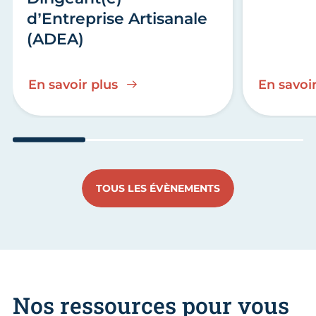
d’Entreprise Artisanale
(ADEA)
En savoir plus
En savoir
Aller au slide 1
Aller au slide 2
Aller au slide 3
Aller au
TOUS LES ÉVÈNEMENTS
Nos ressources pour vous