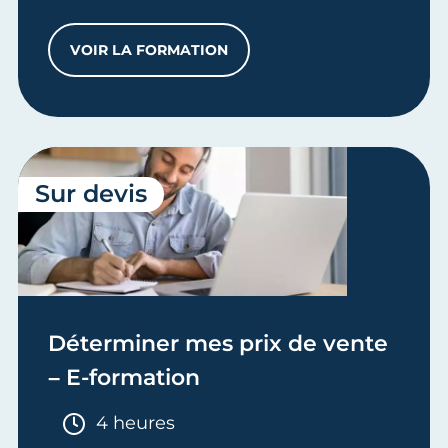
VOIR LA FORMATION
CRÉER SON PROJET D'ENTREPRISE - PRÉ
Sur devis
Déterminer mes prix de vente
– E-formation
Durée :
4 heures