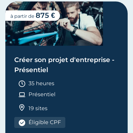
875 €
à partir de
Créer son projet d'entreprise -
Présentiel
Durée :
35 heures
Présentiel
19 sites
Éligible CPF