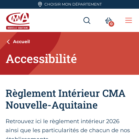
Aller en haut de page
CHOISIR MON DÉPARTEMENT
RECHERCHER
MON PA
0
Me
CMA Nouvelle-Aquitaine
Accueil
Accessibilité
Règlement Intérieur CMA
Nouvelle-Aquitaine
Retrouvez ici le règlement intérieur 2026
ainsi que les particularités de chacun de nos