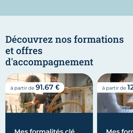
Découvrez nos formations
et offres
d'accompagnement
91.67 €
1
à partir de
à partir de
Mes formalités clé
Mes form