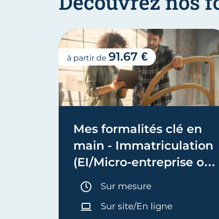
Découvrez nos f
91.67 €
à partir de
Mes formalités clé en
main - Immatriculation
(EI/Micro-entreprise ou
réel)
Durée :
Sur mesure
Sur site/En ligne