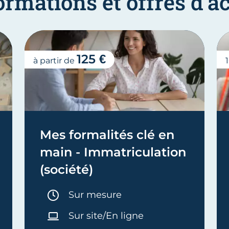
ormations et offres d
125 €
à partir de
Mes formalités clé en
main - Immatriculation
(société)
Durée :
Sur mesure
Sur site/En ligne