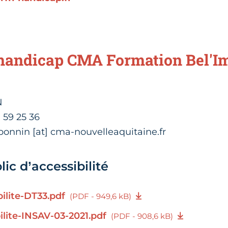
handicap CMA Formation Bel'Im
N
7 59 25 36
.bonnin [at] cma-nouvelleaquitaine.fr
ic d’accessibilité
bilite-DT33.pdf
(PDF - 949,6 kB)
bilite-INSAV-03-2021.pdf
(PDF - 908,6 kB)