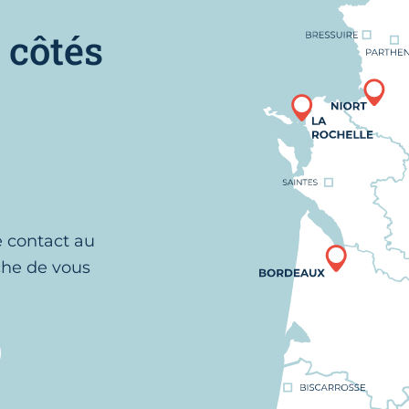
 côtés
e contact au
che de vous