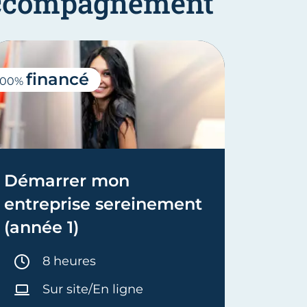
'accompagnement
financé
fi
100%
100%
Démarrer mon
Réun
entreprise sereinement
colle
(année 1)
Entr
Durée :
D
8 heures
3
Sur site/En ligne
S