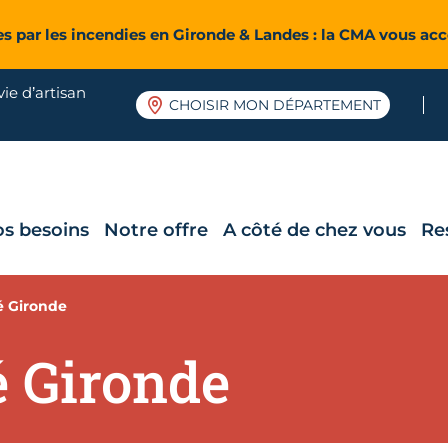
es par les incendies en Gironde & Landes : la CMA vous a
ie d’artisan
CHOISIR MON DÉPARTEMENT
os besoins
Notre offre
A côté de chez vous
Re
té Gironde
é Gironde