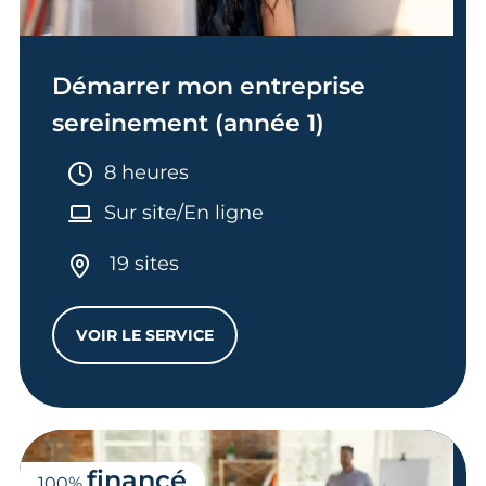
Démarrer mon entreprise
sereinement (année 1)
Durée :
8 heures
Sur site/En ligne
19 sites
VOIR LE SERVICE
DÉMARRER MON ENTREPRISE SEREINEMENT
financé
100%