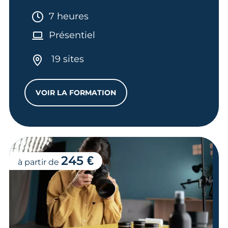
Durée :
7 heures
Présentiel
19 sites
VOIR LA FORMATION
FORMATION HABILITATIONS ÉLECTRIQU
245 €
à partir de