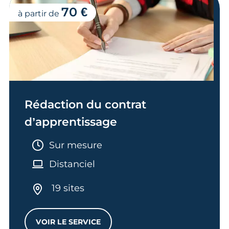
70 €
à partir de
Rédaction du contrat
d’apprentissage
Durée :
Sur mesure
Distanciel
19 sites
VOIR LE SERVICE
RÉDACTION DU CONTRAT D’APPRENTISS