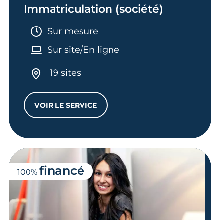
Immatriculation (société)
Durée :
Sur mesure
Sur site/En ligne
19 sites
VOIR LE SERVICE
MES FORMALITÉS CLÉ EN MAIN - IMMATRI
financé
100%