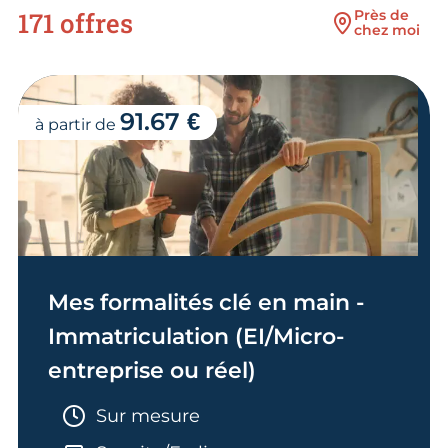
171 offres
Près de
chez moi
91.67 €
à partir de
Mes formalités clé en main -
Immatriculation (EI/Micro-
entreprise ou réel)
Durée :
Sur mesure