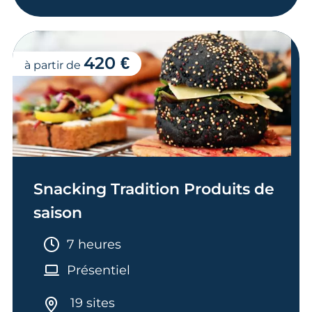
420 €
à partir de
Snacking Tradition Produits de
saison
Durée :
7 heures
Présentiel
19 sites