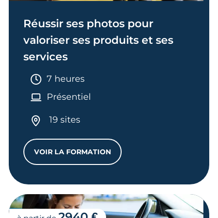
Réussir ses photos pour
valoriser ses produits et ses
services
Durée :
7 heures
Présentiel
19 sites
VOIR LA FORMATION
RÉUSSIR SES PHOTOS POUR VALORISER 
2940 €