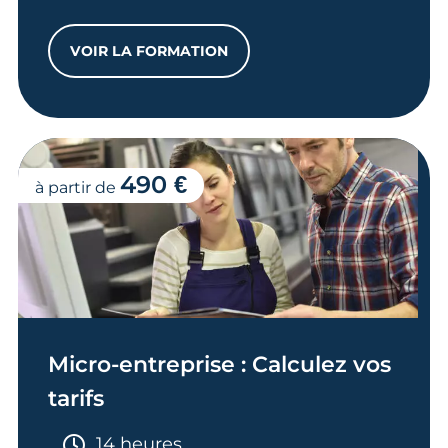
VOIR LA FORMATION
HABILITATION POUR L’ACCÈS À LA PR
490 €
à partir de
Micro-entreprise : Calculez vos
tarifs
Durée :
14 heures