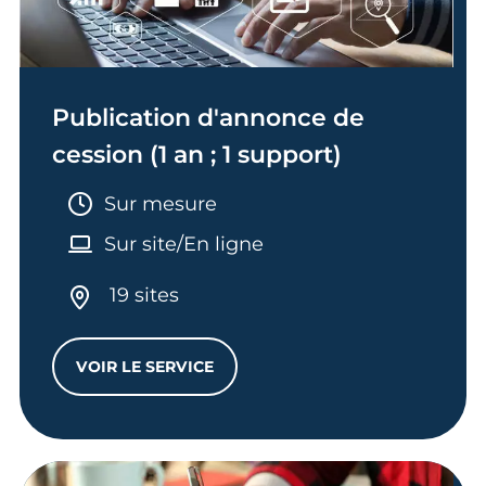
Publication d'annonce de
cession (1 an ; 1 support)
Durée :
Sur mesure
Sur site/En ligne
19 sites
VOIR LE SERVICE
PUBLICATION D'ANNONCE DE CESSION (1 A