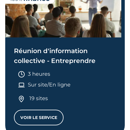
Réunion d’information
collective - Entreprendre
Durée :
3 heures
Sur site/En ligne
19 sites
VOIR LE SERVICE
RÉUNION D’INFORMATION COLLECTIVE -