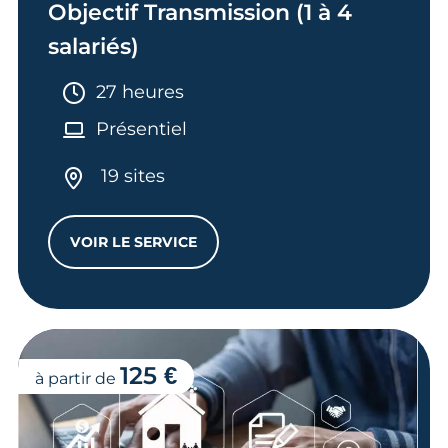
Objectif Transmission (1 à 4
salariés)
Durée :
27 heures
Présentiel
19 sites
VOIR LE SERVICE
OBJECTIF TRANSMISSION (1 À 4 SALARIÉS
125 €
à partir de