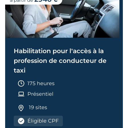
à partir de
Habilitation pour l’accès à la
profession de conducteur de
taxi
Durée :
175 heures
Présentiel
19 sites
Éligible CPF