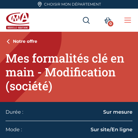
Aller en haut de page
CHOISIR MON DÉPARTEMENT
RECHERCHER
MON PA
0
Me
CMA Nouvelle-Aquitaine
Notre offre
Mes formalités clé en
main - Modification
(société)
Durée :
Sur mesure
Mode :
Sur site/En ligne