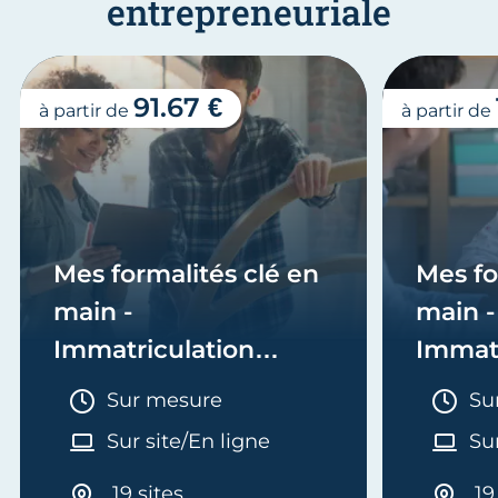
entrepreneuriale
91.67 €
à partir de
à partir de
Mes formalités clé en
Mes fo
main -
main -
Immatriculation
Immatr
(EI/Micro-entreprise
(socié
Durée :
Du
Sur mesure
Su
ou réel)
Sur site/En ligne
Sur
19 sites
19