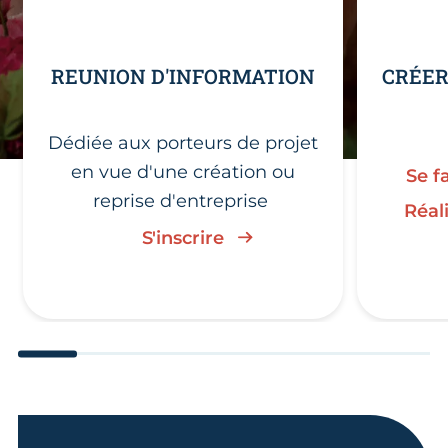
REUNION D'INFORMATION
CRÉER
Dédiée aux porteurs de projet
en vue d'une création ou
Se f
reprise d'entreprise
Réal
S'inscrire
undefined 1
undefined 2
undefined 3
undefined 4
undefined 5
undefined 
unde