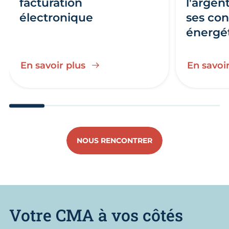
facturation
l'argen
électronique
ses co
énergé
En savoir plus
En savoir
Aller au slide 1
Aller au slide 2
Aller au slide 3
Aller au slide 4
Aller au slide
Aller 
NOUS RENCONTRER
Votre CMA à vos côtés