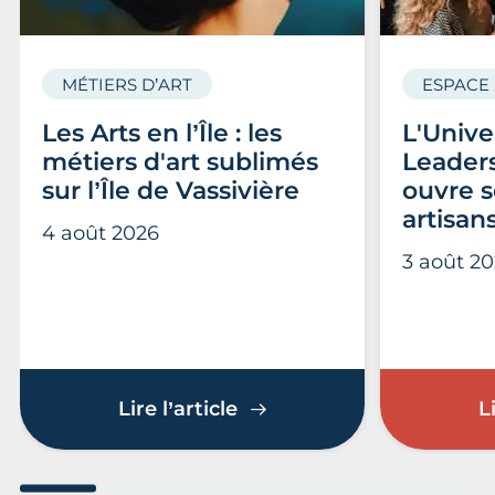
MÉTIERS D’ART
ESPACE
Les Arts en l’Île : les
L'Unive
métiers d'art sublimés
Leader
sur l’Île de Vassivière
ouvre s
artisan
4 août 2026
3 août 2
Les Arts en l’Île : les méti
Lire l’article
L