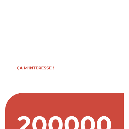
Vous avez un projet dans l'artisanat ?
Rendez-vous lors d'une première
réunion d'information gratuite pour
cadrer votre projet et rencontrer de
futurs chefs d'entreprise qui se posent
les mêmes questions que vous.
ÇA M'INTÉRESSE !
5953
200000
12823
12