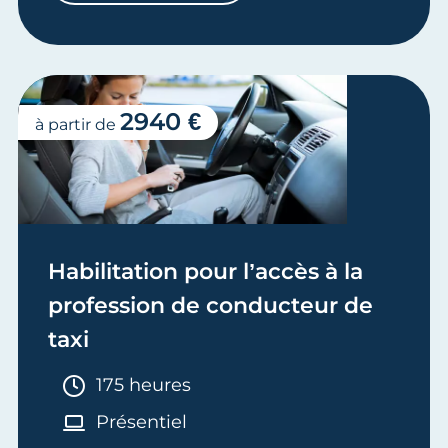
2940 €
à partir de
Habilitation pour l’accès à la
profession de conducteur de
taxi
Durée :
175 heures
Présentiel