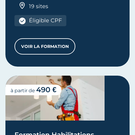
19 sites
Éligible CPF
VOIR LA FORMATION
HABILITATION POUR L’ACCÈS À LA PR
490 €
à partir de
Formation Habilitations