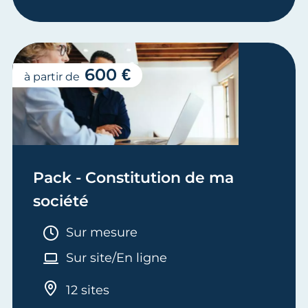
600 €
à partir de
Pack - Constitution de ma
société
Durée :
Sur mesure
Sur site/En ligne
12 sites