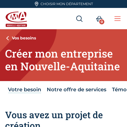
Aller en haut de page
CHOISIR MON DÉPARTEMENT
RECHERCHER
MON PA
0
Me
CMA Nouvelle-Aquitaine
Vos besoins
Créer mon entreprise
en Nouvelle-Aquitaine
Votre besoin
Notre offre de services
Témo
Vous avez un projet de
création