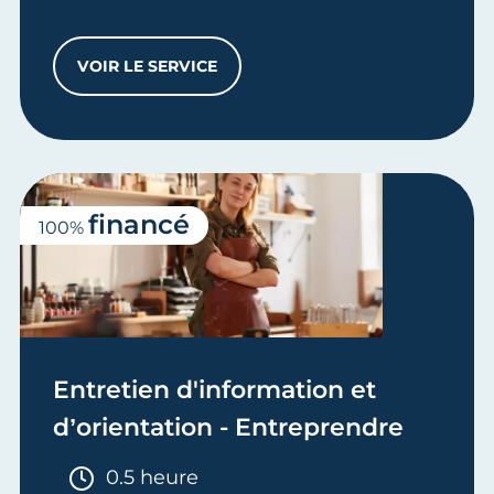
VOIR LE SERVICE
PACK - CONSTITUTION DE MA SOCIÉTÉ
financé
100%
Entretien d'information et
d’orientation - Entreprendre
Durée :
0.5 heure