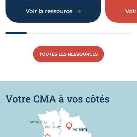
Voir la ressource
Voir
Aller au slide 1
Aller au slide 2
Aller au slide 3
Aller au slide 4
Aller au slide
Aller 
TOUTES LES RESSOURCES
Votre CMA à vos côtés
Nous trouver