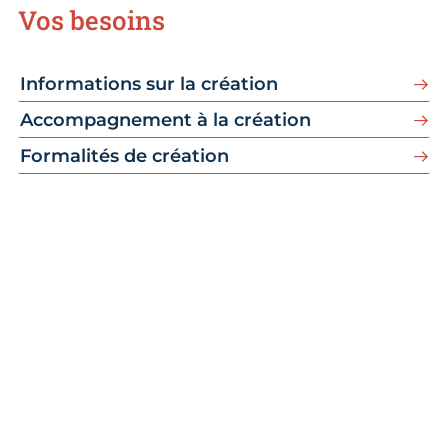
Vos besoins
Informations sur la création
Accompagnement à la création
Formalités de création
Un projet de création ou
reprise d'entreprise ?
La CMA Nouvelle-Aquitaine vous ouvre
les portes de l'entrepreneuriat artisanal à
travers des conseils personnalisés. De
quoi transformer votre projet en réussite