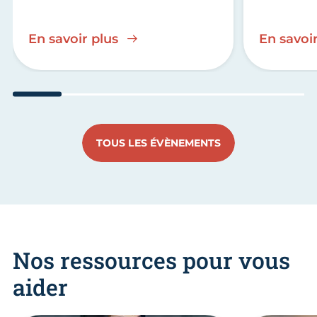
En savoir plus
En savoir
Aller au slide 1
Aller au slide 2
Aller au slide 3
Aller au slide 4
Aller au slide
Aller 
TOUS LES ÉVÈNEMENTS
Nos ressources pour vous
aider