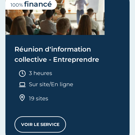
financé
100%
Réunion d’information
collective - Entreprendre
Durée :
3 heures
Sur site/En ligne
19 sites
VOIR LE SERVICE
RÉUNION D’INFORMATION COLLECTIVE -