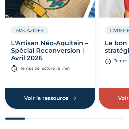
MAGAZINES
LIVRES 
L'Artisan Néo-Aquitain –
Le bon 
Spécial Reconversion |
stratég
Avril 2026
Temps d
Temps de lecture : 8 min
Voir la ressource
Voir
Aller au slide 1
Aller au slide 2
Aller au slide 3
Aller au slide 4
Aller au slide
Aller 