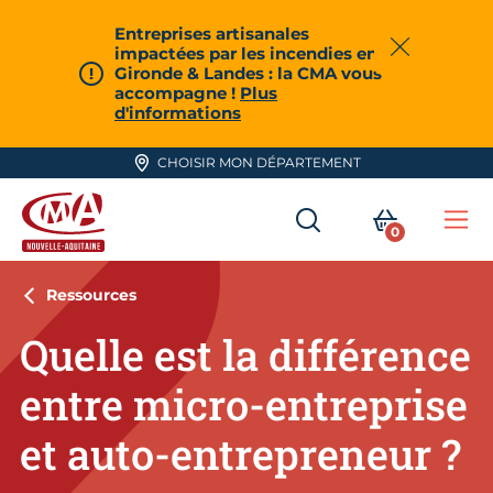
Aller en haut de page
Entreprises artisanales
impactées par les incendies en
Fermer
Gironde & Landes : la CMA vous
accompagne !
Plus
d'informations
CHOISIR MON DÉPARTEMENT
RECHERCHER
MON PA
0
Me
CMA Nouvelle-Aquitaine
Ressources
Quelle est la différence
entre micro-entreprise
et auto-entrepreneur ?