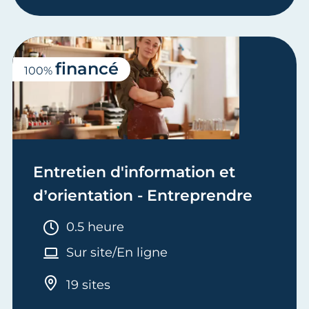
financé
100%
Entretien d'information et
d’orientation - Entreprendre
Durée :
0.5 heure
Sur site/En ligne
19 sites