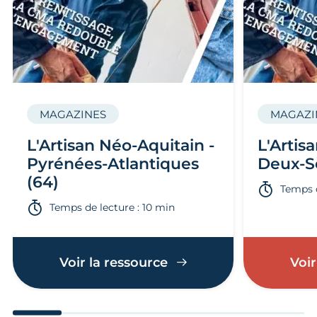
MAGAZINES
MAGAZI
L'Artisan Néo-Aquitain -
L'Artis
Pyrénées-Atlantiques
Deux-Sè
(64)
Temps d
Temps de lecture : 10 min
Voir la ressource
Voir