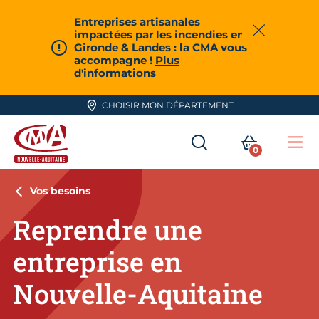
Aller en haut de page
Entreprises artisanales
impactées par les incendies en
Fermer
Gironde & Landes : la CMA vous
accompagne !
Plus
d'informations
CHOISIR MON DÉPARTEMENT
RECHERCHER
MON PA
0
Me
CMA Nouvelle-Aquitaine
Vos besoins
Reprendre une
entreprise en
Nouvelle-Aquitaine