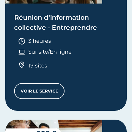
Réunion d’information
collective - Entreprendre
Durée :
3 heures
Sur site/En ligne
19 sites
VOIR LE SERVICE
RÉUNION D’INFORMATION COLLECTIVE -