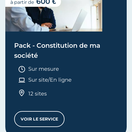
600 €
à partir de
Pack - Constitution de ma
société
Durée :
Sur mesure
Sur site/En ligne
12 sites
VOIR LE SERVICE
PACK - CONSTITUTION DE MA SOCIÉTÉ