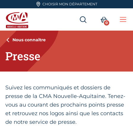
Aller en haut de page
CHOISIR MON DÉPARTEMENT
RECHERCHER
MON PA
0
Me
CMA Nouvelle-Aquitaine
Nous connaître
Presse
Suivez les communiqués et dossiers de
presse de la CMA Nouvelle-Aquitaine. Tenez-
vous au courant des prochains points presse
et retrouvez nos logos ainsi que les contacts
de notre service de presse.