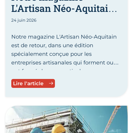
L'Artisan Néo-Aquitain
est de retour
24 juin 2026
Notre magazine L'Artisan Néo-Aquitain
est de retour, dans une édition
spécialement conçue pour les
entreprises artisanales qui forment ou
ont formé des apprentis dans nos
centres CMA Formation.
Notre magazine L'Artisan Néo-Aqu
Lire l’article