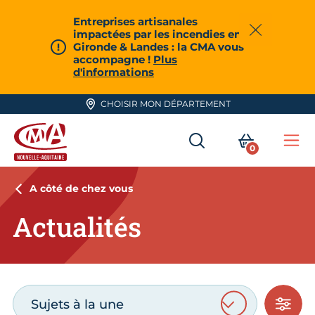
Aller en haut de page
Entreprises artisanales
impactées par les incendies en
Fermer
Gironde & Landes : la CMA vous
accompagne !
Plus
d'informations
CHOISIR MON DÉPARTEMENT
RECHERCHER
MON PA
0
Me
CMA Nouvelle-Aquitaine
A côté de chez vous
Actualités
Sujets à la une
PLUS 