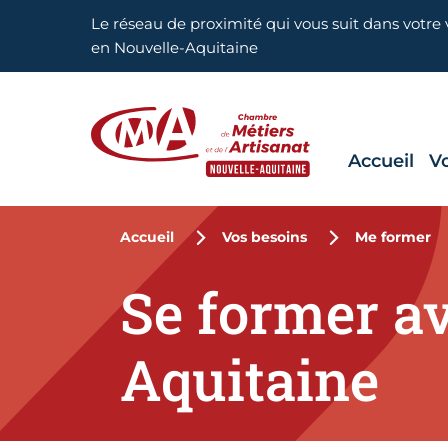
Aller en haut de page
Le réseau de proximité qui vous suit dans votre v
en Nouvelle-Aquitaine
Accueil
V
CMA Nouvelle-Aquitaine
Accueil
Vos besoins
Me former
Se former a
Aquitaine