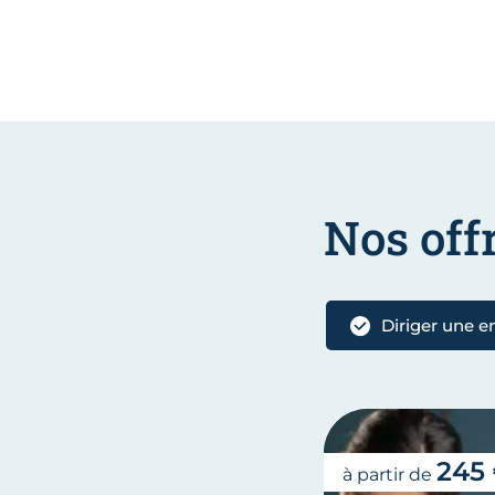
Nos off
Diriger une e
245 
à partir de