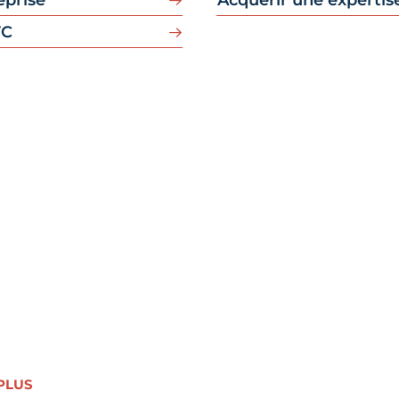
eprise
Acquérir une expertis
TC
rmer en continu pour évoluer
ion
est aujourd’hui
LE centre de formation
ssi bien pour la formation initiale,
age, que pour la formation continue des chefs
et de leurs collaborateurs.
s offres de formation continue pour monter
nce.
PLUS