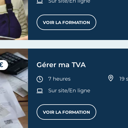
Sur site/En ligne
VOIR LA FORMATION
MICRO-ENTREPRISE : CALC
€
Gérer ma TVA
Durée :
7 heures
19 
Sur site/En ligne
VOIR LA FORMATION
GÉRER MA TVA