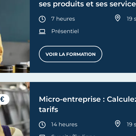
ses produits et ses service
Durée :
7 heures
19 
Présentiel
VOIR LA FORMATION
RÉUSSIR SES PHOTOS POUR
 €
Micro-entreprise : Calcule
tarifs
Durée :
14 heures
19 