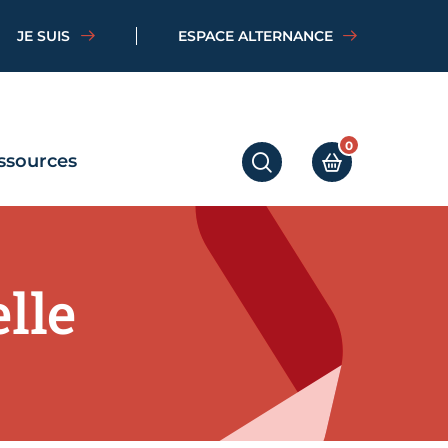
JE SUIS
ESPACE ALTERNANCE
0
ssources
RECHERCHER
MON PANIER
lle