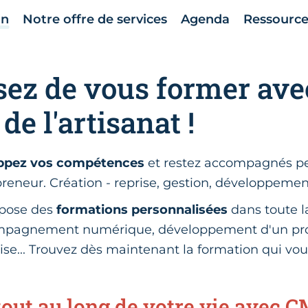
in
Notre offre de services
Agenda
Ressource
sez de vous former ave
de l'artisanat !
ppez vos compétences
et restez accompagnés p
preneur. Création - reprise, gestion, développement
opose des
formations personnalisées
dans toute l
ompagnement numérique, développement d'un proj
ise... Trouvez dès maintenant la formation qui vou
tout au long de votre vie avec 