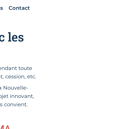
s
Contact
c les
endant toute
, cession, etc.
a Nouvelle-
et innovant,
s convient.
CMA