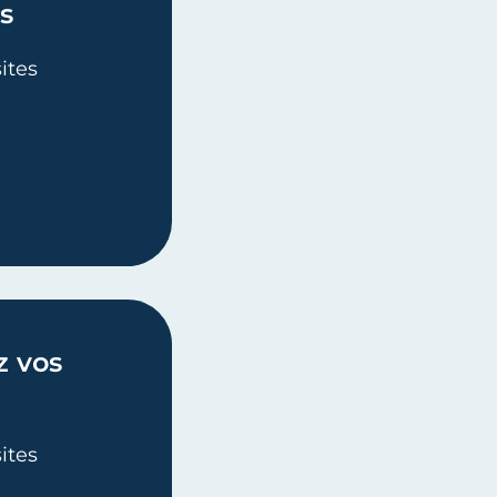
s
sites
 VALORISER SES PRODUITS ET SES SERVICES
z vos
sites