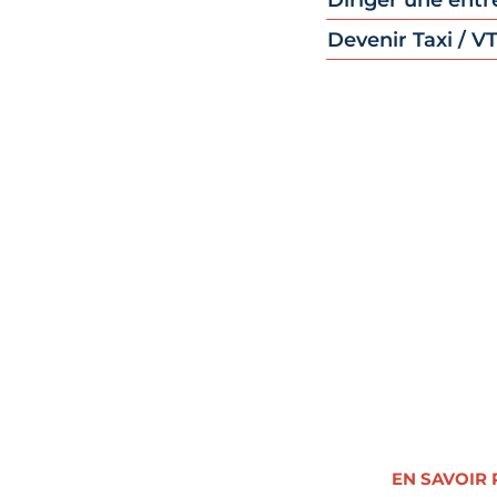
Diriger une entr
Devenir Taxi / V
Vous fo
CMA Format
de la CMA
au
l’apprentiss
d’entreprise 
Découvrez no
en compéte
EN SAVOIR 