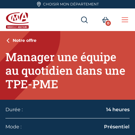
Aller en haut de page
CHOISIR MON DÉPARTEMENT
RECHERCHER
MON PA
0
Me
CMA Nouvelle-Aquitaine
Notre offre
Manager une équipe
au quotidien dans une
TPE-PME
Durée :
14 heures
Mode :
Présentiel