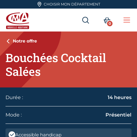
Aller en haut de page
CHOISIR MON DÉPARTEMENT
RECHERCHER
MON PA
0
Me
CMA Nouvelle-Aquitaine
Notre offre
Bouchées Cocktail
Salées
Durée :
14 heures
Mode :
Présentiel
Accessible handicap