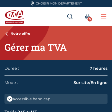
Aller en haut de page
CHOISIR MON DÉPARTEMENT
RECHERCHER
MON PA
0
Me
CMA Nouvelle-Aquitaine
Notre offre
Gérer ma TVA
Durée :
7 heures
Mode :
Sur site/En ligne
Accessible handicap