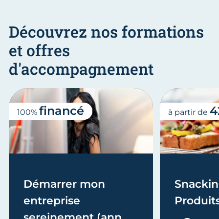
Découvrez nos formations
et offres
d'accompagnement
financé
4
100%
à partir de
Démarrer mon
Snackin
entreprise
Produit
sereinement (année