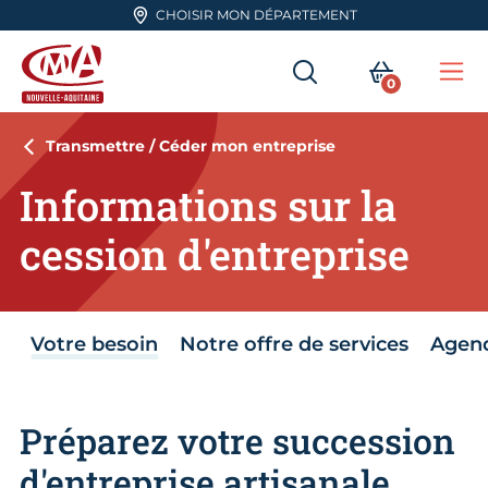
Aller en haut de page
CHOISIR MON DÉPARTEMENT
RECHERCHER
MON PA
0
Me
CMA Nouvelle-Aquitaine
Transmettre / Céder mon entreprise
Informations sur la
cession d'entreprise
Votre besoin
Notre offre de services
Agen
Préparez votre succession
d'entreprise artisanale