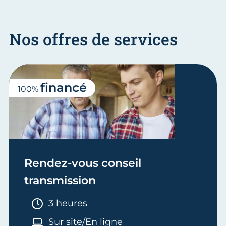
Nos offres de services
financé
100%
Rendez-vous conseil
transmission
Durée :
3 heures
Sur site/En ligne