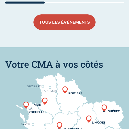
Aller au slide 1
Aller au slide 2
Aller au s
TOUS LES ÉVÈNEMENTS
Votre CMA à vos côtés
Nous trouver