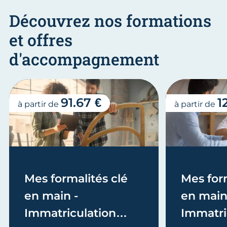
Découvrez nos formations
et offres
d'accompagnement
91.67 €
1
à partir de
à partir de
Mes formalités clé
Mes form
en main -
en main
Immatriculation
Immatri