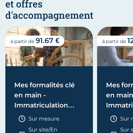
et offres
d'accompagnement
91.67 €
1
à partir de
à partir de
Mes formalités clé
Mes form
en main -
en main
Immatriculation
Immatri
(EI/Micro-entreprise
(société
Durée :
Duré
Sur mesure
Sur 
ou réel)
Sur site/En
Sur 