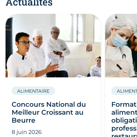
Actualités
ALIMENTAIRE
ALIMEN
Concours National du
Format
Meilleur Croissant au
aliment
Beurre
obligat
profess
8 juin 2026
restaur