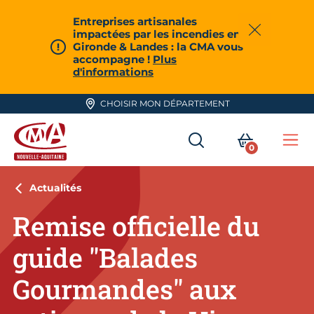
Aller en haut de page
Entreprises artisanales
impactées par les incendies en
Fermer
Gironde & Landes : la CMA vous
accompagne !
Plus
d'informations
CHOISIR MON DÉPARTEMENT
RECHERCHER
MON PA
0
Me
CMA Nouvelle-Aquitaine
Actualités
Remise officielle du
guide "Balades
Gourmandes" aux