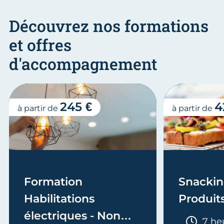
Découvrez nos formations
et offres
d'accompagnement
245 €
4
à partir de
à partir de
Formation
Snackin
Habilitations
Produit
électriques - Non
Duré
7 he