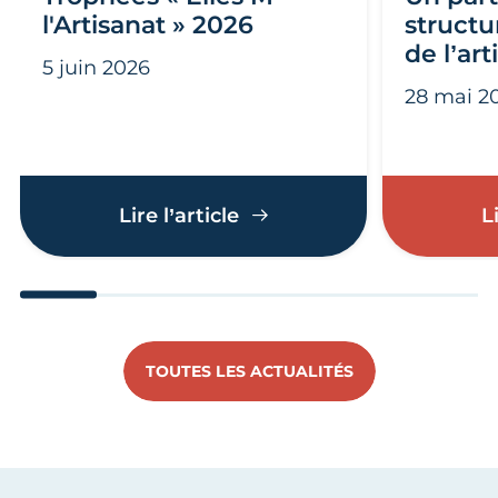
l'Artisanat » 2026
structu
de l’art
5 juin 2026
28 mai 2
Trophées « Elles M l'Artis
Lire l’article
L
Aller au slide 1
Aller au slide 2
Aller au slide 3
Aller au slide 4
Aller au slide
Aller 
TOUTES LES ACTUALITÉS