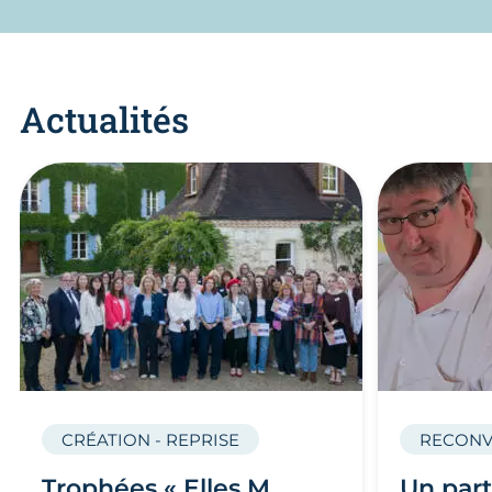
Actualités
CRÉATION - REPRISE
RECONV
Trophées « Elles M
Un part