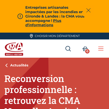
Aller en haut de page
Entreprises artisanales
impactées par les incendies en
Fermer
Gironde & Landes : la CMA vous
accompagne !
Plus
d'informations
CHOISIR MON DÉPARTEMENT
RECHERCHER
MON PA
0
Me
CMA Nouvelle-Aquitaine
Actualités
Reconversion
professionnelle :
retrouvez la CMA