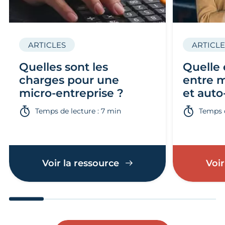
ARTICLES
ARTICLE
Quelles sont les
Quelle 
charges pour une
entre m
micro-entreprise ?
et auto
Temps de lecture : 7 min
Temps d
Voir la ressource
Voir
Aller au slide 1
Aller au slide 2
Aller au slide 3
Aller au slide 4
Aller au slide
Aller 