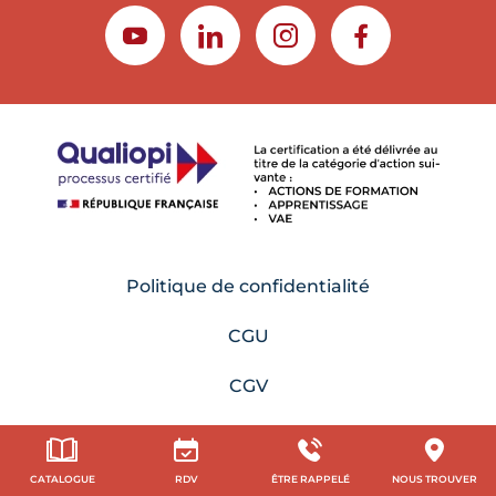
YOUTUBE
LINKEDIN
INSTAGRAM
FACEBOOK
Politique de confidentialité
CGU
CGV
Accessibilité : partiellement conforme
CATALOGUE
RDV
ÊTRE RAPPELÉ
NOUS TROUVER
Presse