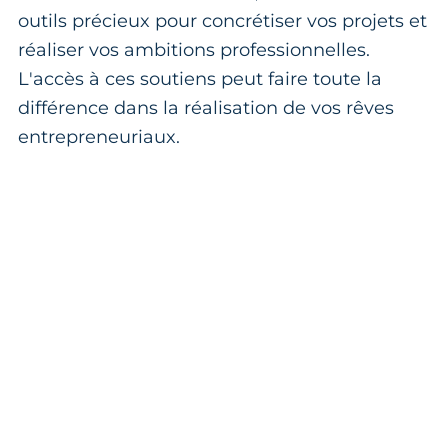
outils précieux pour concrétiser vos projets et
réaliser vos ambitions professionnelles.
L'accès à ces soutiens peut faire toute la
différence dans la réalisation de vos rêves
entrepreneuriaux.
Un projet de création ou
reprise d'entreprise ?
La CMA Nouvelle-Aquitaine vous ouvre
les portes de l'entrepreneuriat artisanal à
travers des conseils personnalisés. De
quoi transformer votre projet en réussite
!