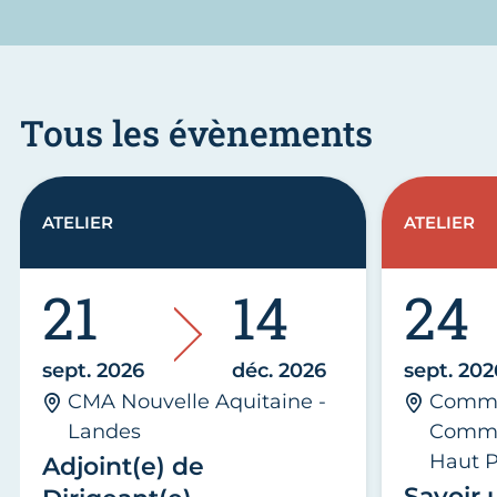
Tous les évènements
ATELIER
ATELIER
21
14
24
sept. 2026
déc. 2026
sept. 202
CMA Nouvelle Aquitaine -
Commu
Landes
Commu
Haut P
Adjoint(e) de
Savoir u