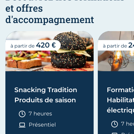
et offres
d'accompagnement
420 €
2
à partir de
à partir de
Snacking Tradition
Formati
Produits de saison
Habilita
électriq
Durée :
7 heures
Electric
Duré
7 he
Présentiel
recycla