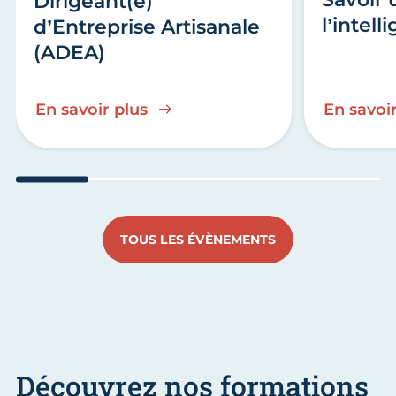
Dirigeant(e)
l’intell
d’Entreprise Artisanale
(ADEA)
En savoir plus
En savoir
Aller au slide 1
Aller au slide 2
Aller au slide 3
Aller au slide 4
Aller a
TOUS LES ÉVÈNEMENTS
Découvrez nos formations