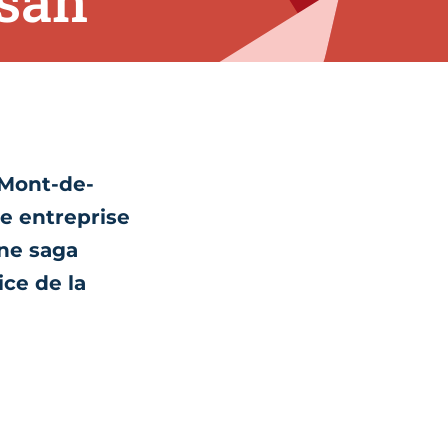
san
 Mont-de-
te entreprise
une saga
ice de la