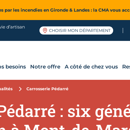
es par les incendies en Gironde & Landes : la CMA vous a
ie d’artisan
CHOISIR MON DÉPARTEMENT
os besoins
Notre offre
A côté de chez vous
Re
alités
Carrosserie Pédarré
Pédarré : six gén