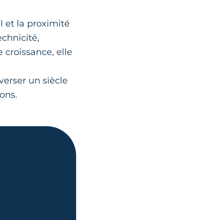
il et la proximité
echnicité,
 croissance, elle
erser un siècle
ions.