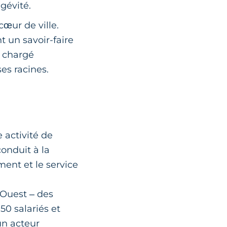
ngévité.
cœur de ville.
t un savoir-faire
u chargé
ses racines.
 activité de
onduit à la
ent et le service
-Ouest – des
50 salariés et
 un acteur