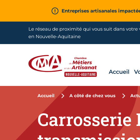
Aller en haut de page
Entreprises artisanales impacté
Le réseau de proximité qui vous suit dans votre v
en Nouvelle-Aquitaine
Accueil
V
CMA Nouvelle-Aquitaine
Accueil
A côté de chez vous
Actu
Carrosserie 