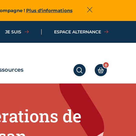
ccompagne !
Plus d'informations
Fermer
JE SUIS
ESPACE ALTERNANCE
0
ssources
RECHERCHER
MON PANIER
érations de