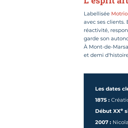
L’esprit a
Labellisée
Motrio
avec ses clients. E
réactivité, respo
garde son autonom
À Mont-de-Marsan
et demi d’histoir
Les dates cl
1875 :
Créati
e
Début XX
s
2007 :
Nicola