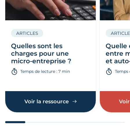
ARTICLES
ARTICLE
Quelles sont les
Quelle 
charges pour une
entre m
micro-entreprise ?
et auto
Temps de lecture : 7 min
Temps d
Voir la ressource
Voir
Aller au slide 1
Aller au slide 2
Aller au slide 3
Aller au slide 4
Aller au slide
Aller 