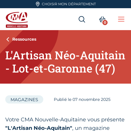
Aller en haut de page
CHOISIR MON DÉPARTEMENT
RECHERCHER
MON PA
0
Me
CMA Nouvelle-Aquitaine
Ressources
L'Artisan Néo-Aquitain
- Lot-et-Garonne (47)
MAGAZINES
Publié le
07
novembre 2025
Votre CMA Nouvelle-Aquitaine vous présente
"L’Artisan Néo-Aquitain"
, un magazine