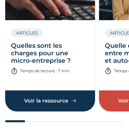
ARTICLES
ARTICLE
Quelles sont les
Quelle 
charges pour une
entre m
micro-entreprise ?
et auto
Temps de lecture : 7 min
Temps d
Voir la ressource
Voir
Aller au slide 1
Aller au slide 2
Aller au slide 3
Aller au slide 4
Aller au slide
Aller 