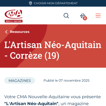
Aller en haut de page
CHOISIR MON DÉPARTEMENT
RECHERCHER
MON PA
0
Me
CMA Nouvelle-Aquitaine
Ressources
L'Artisan Néo-Aquitain
- Corrèze (19)
MAGAZINES
Publié le
07
novembre 2025
Votre CMA Nouvelle-Aquitaine vous présente
"L’Artisan Néo-Aquitain"
, un magazine