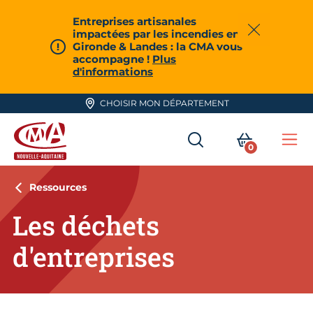
Aller en haut de page
Entreprises artisanales
impactées par les incendies en
Fermer
Gironde & Landes : la CMA vous
accompagne !
Plus
d'informations
CHOISIR MON DÉPARTEMENT
RECHERCHER
MON PA
0
Me
CMA Nouvelle-Aquitaine
Ressources
Les déchets
d'entreprises