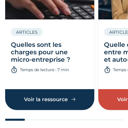
ARTICLES
ARTICLE
Quelles sont les
Quelle 
charges pour une
entre m
micro-entreprise ?
et auto
Temps de lecture : 7 min
Temps d
Voir la ressource
Voir
Aller au slide 1
Aller au slide 2
Aller au slide 3
Aller au slide 4
Aller au slide
Aller 