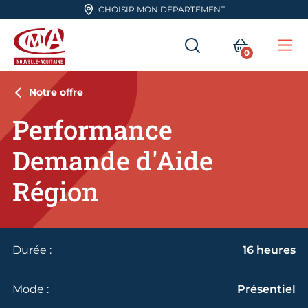
Aller en haut de page
CHOISIR MON DÉPARTEMENT
RECHERCHER
MON PA
0
Me
CMA Nouvelle-Aquitaine
Notre offre
Performance
Demande d'Aide
Région
Durée :
16 heures
Mode :
Présentiel