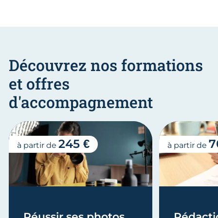
Découvrez nos formations
et offres
d'accompagnement
245 €
7
à partir de
à partir de
Réussir ses photos
Rédacti