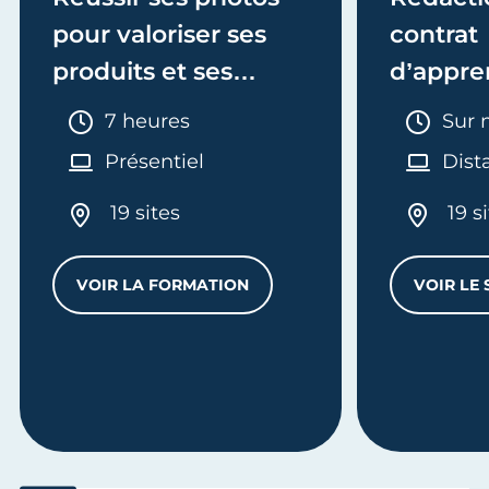
pour valoriser ses
contrat
produits et ses
d’appre
services
Durée :
Duré
7 heures
Sur 
Présentiel
Dist
19 sites
19 s
VOIR LA FORMATION
VOIR LE 
ER SON COMPTE INSTAGRAM PROFESSIONNEL
RÉUSSIR SES PHOTOS POUR VALORISER 