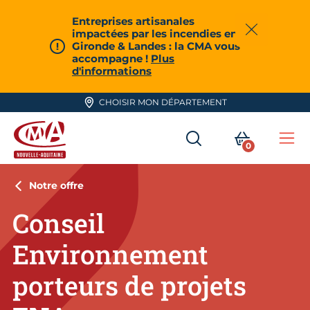
Aller en haut de page
Entreprises artisanales
impactées par les incendies en
Fermer
Gironde & Landes : la CMA vous
accompagne !
Plus
d'informations
CHOISIR MON DÉPARTEMENT
RECHERCHER
MON PA
0
Me
CMA Nouvelle-Aquitaine
Notre offre
Conseil
Environnement
porteurs de projets