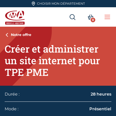
Aller en haut de page
CHOISIR MON DÉPARTEMENT
RECHERCHER
MON PA
0
Me
CMA Nouvelle-Aquitaine
Notre offre
Créer et administrer
un site internet pour
TPE PME
Durée :
28 heures
Mode :
Présentiel