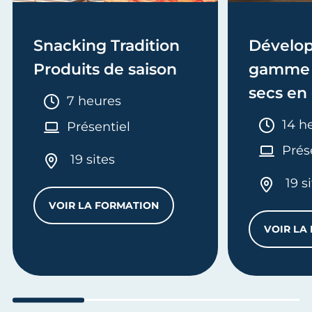
Snacking Tradition
Dévelop
Produits de saison
gamme 
secs en
Durée :
7 heures
Duré
14 h
Présentiel
Prés
19 sites
19 s
VOIR LA FORMATION
 SALÉES
SNACKING TRADITION PRODUITS DE SA
VOIR LA
Aller au slide 1
Aller au slide 2
Aller au slide 3
Aller au