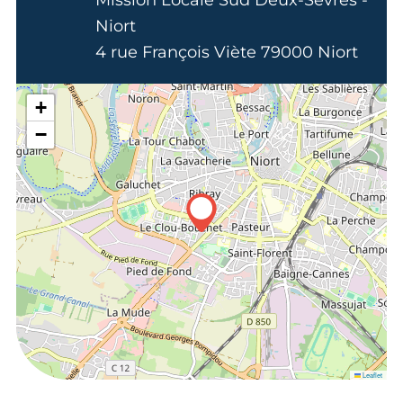
Niort
4 rue François Viète 79000 Niort
+
−
Leaflet