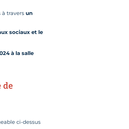
s à travers
un
x sociaux et le
024 à la salle
e de
geable ci-dessus