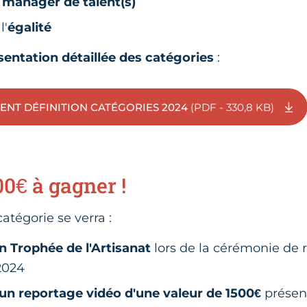
u
manager de talent(s)
l'
égalité
sentation détaillée des catégories
:
NT DÉFINITION CATÉGORIES 2024
(PDF - 330,8 KB)
00€ à gagner !
catégorie se verra :
n Trophée de l'Artisanat
lors de la cérémonie de 
2024
un reportage vidéo d'une valeur de 1500€
présen