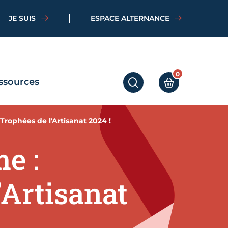
JE SUIS
ESPACE ALTERNANCE
0
ssources
RECHERCHER
MON PANIER
Trophées de l'Artisanat 2024 !
e :
'Artisanat