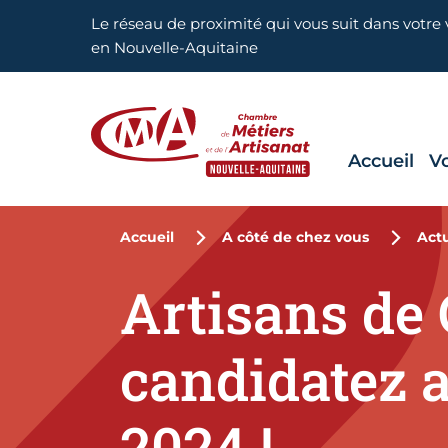
Aller en haut de page
Le réseau de proximité qui vous suit dans votre v
en Nouvelle-Aquitaine
Accueil
V
CMA Nouvelle-Aquitaine
Accueil
A côté de chez vous
Actu
Artisans de
candidatez a
2024 !