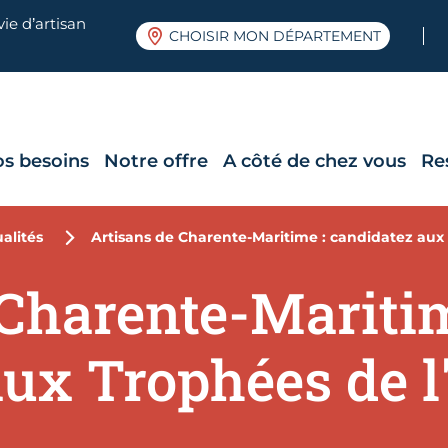
ie d’artisan
CHOISIR MON DÉPARTEMENT
os besoins
Notre offre
A côté de chez vous
Re
alités
Artisans de Charente-Maritime : candidatez aux 
 Charente-Maritim
ux Trophées de l