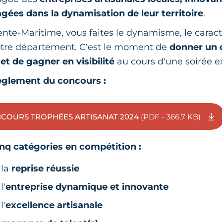
ées dans la dynamisation de leur territoire
.
ente-Maritime, vous faites le dynamisme, le caract
 notre département. C’est le moment de
donner un 
 et de gagner en visibilité
au cours d’une soirée e
règlement du concours :
COURS TROPHÉES ARTISANAT 2024
(PDF - 366,7 KB)
inq catégories en compétition :
 la
reprise réussie
l'
entreprise dynamique et innovante
l'
excellence artisanale