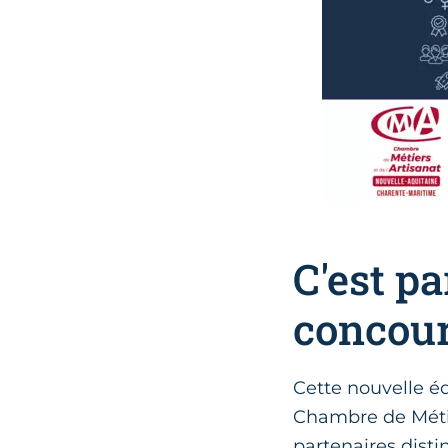
C'est pa
concour
Cette nouvelle éd
Chambre de Métie
partenaires dist