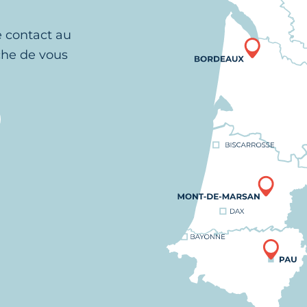
e contact au
che de vous