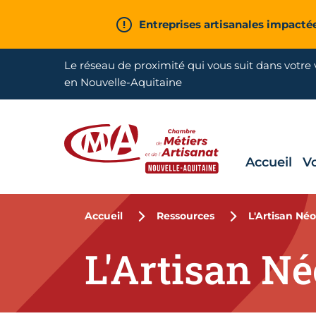
Aller en haut de page
Entreprises artisanales impacté
Le réseau de proximité qui vous suit dans votre v
en Nouvelle-Aquitaine
Accueil
V
CMA Nouvelle-Aquitaine
Accueil
Ressources
L'Artisan Né
L'Artisan Né