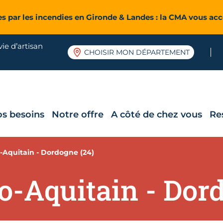
es par les incendies en Gironde & Landes : la CMA vous a
ie d’artisan
CHOISIR MON DÉPARTEMENT
os besoins
Notre offre
A côté de chez vous
Re
o-Aquitain - Dordogne (24)
o-Aquitain - Dor