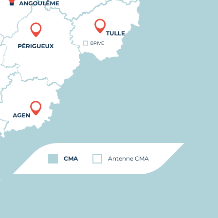
CMA
Antenne CMA