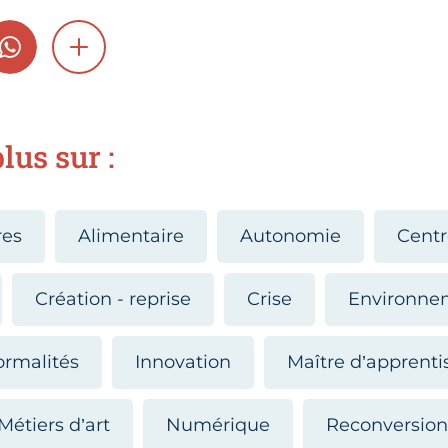
GRAM
WHATSAPP
SHOW MORE
lus sur :
res
Alimentaire
Autonomie
Cent
Création - reprise
Crise
Environne
ormalités
Innovation
Maître d’apprent
Métiers d’art
Numérique
Reconversio