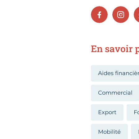
FACEBOOK
INSTA
En savoir p
Aides financiè
Commercial
Export
F
Mobilité