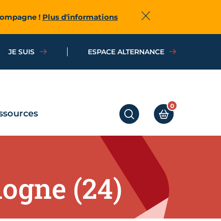
ccompagne !
Plus d'informations
Fermer
JE SUIS
ESPACE ALTERNANCE
0
ssources
RECHERCHER
MON PANIER
dogne (24)