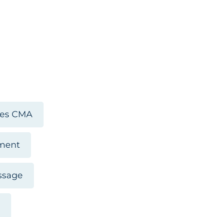
res CMA
ment
issage
n