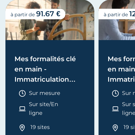
91.67 €
1
à partir de
à partir de
Mes formalités clé
Mes form
en main -
en main
Immatriculation
Immatri
(EI/Micro-entreprise
(société
Durée :
Duré
Sur mesure
Sur 
ou réel)
Sur site/En
Sur 
ligne
lign
19 sites
19 s