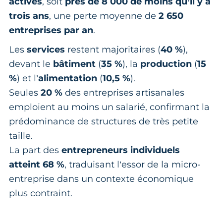
actives
, soit
près de 8 000 de moins qu’il y a
trois ans
, une perte moyenne de
2 650
entreprises par an
.
Les
services
restent majoritaires (
40 %
),
devant le
bâtiment
(
35 %
), la
production
(
15
%
) et l’
alimentation
(
10,5 %
).
Seules
20 %
des entreprises artisanales
emploient au moins un salarié, confirmant la
prédominance de structures de très petite
taille.
La part des
entrepreneurs individuels
atteint 68 %
, traduisant l’essor de la micro-
entreprise dans un contexte économique
plus contraint.