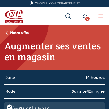
Aller en haut de page
CHOISIR MON DÉPARTEMENT
RECHERCHER
MON PA
0
Me
CMA Nouvelle-Aquitaine
Notre offre
Augmenter ses ventes
en magasin
Durée :
14 heures
Mode :
Sur site/En ligne
Accessible handicap