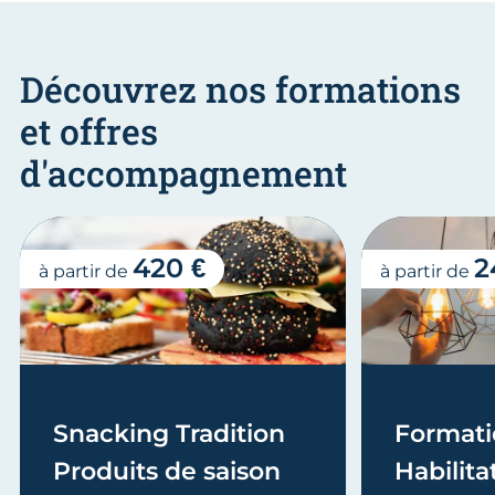
Découvrez nos formations
et offres
d'accompagnement
420 €
2
à partir de
à partir de
Snacking Tradition
Formati
Produits de saison
Habilita