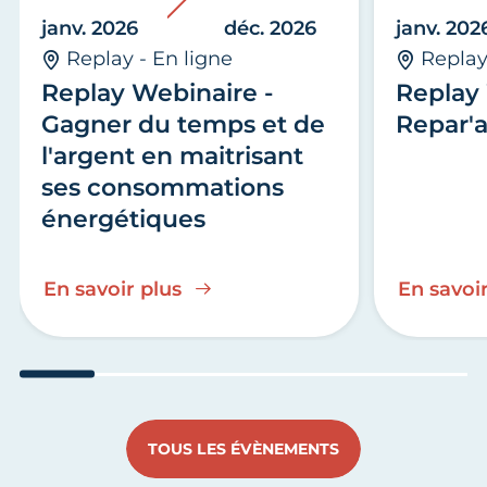
janv. 2026
déc. 2026
janv. 202
Replay - En ligne
Replay
Replay Webinaire -
Replay 
Gagner du temps et de
Repar'a
l'argent en maitrisant
ses consommations
énergétiques
En savoir plus
En savoir
Aller au slide 1
Aller au slide 2
Aller au slide 3
Aller au slide 4
Aller au slide
Aller 
TOUS LES ÉVÈNEMENTS