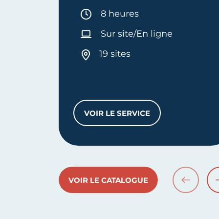
Durée :
8 heures
Sur site/En ligne
19 sites
VOIR LE SERVICE
DÉMARRER MON ENTREPRI
VOIR LE CATALOGUE
PRÉCÉDE