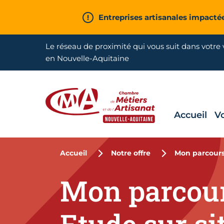
Aller en haut de page
Entreprises artisanales impacté
Le réseau de proximité qui vous suit dans votre v
en Nouvelle-Aquitaine
Accueil
V
CMA Nouvelle-Aquitaine
Accueil
Notre offre
Mon parcours 
Mon parcour