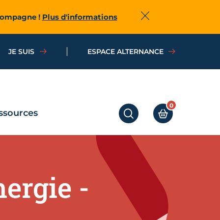
ccompagne !
Plus d'informations
Fermer
JE SUIS
ESPACE ALTERNANCE
0
ssources
RECHERCHER
MON PANIER
ergie -