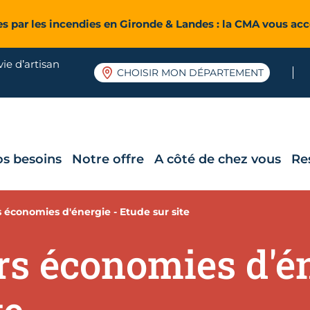
es par les incendies en Gironde & Landes : la CMA vous a
ie d’artisan
CHOISIR MON DÉPARTEMENT
os besoins
Notre offre
A côté de chez vous
Re
économies d'énergie - Etude sur site
s économies d'én