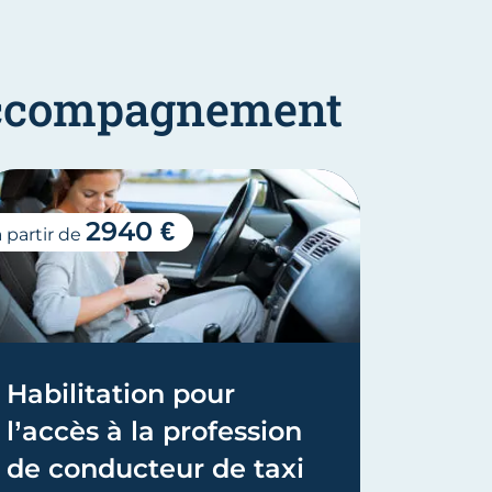
'accompagnement
2940 €
à partir de
à partir d
Habilitation pour
Micro
l’accès à la profession
Calcu
de conducteur de taxi
D
1