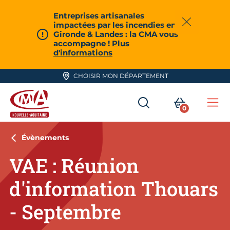
Aller en haut de page
Entreprises artisanales
impactées par les incendies en
Fermer
Gironde & Landes : la CMA vous
accompagne !
Plus
d'informations
CHOISIR MON DÉPARTEMENT
RECHERCHER
MON PA
0
Me
CMA Nouvelle-Aquitaine
Évènements
VAE : Réunion
d'information Thouars
- Septembre