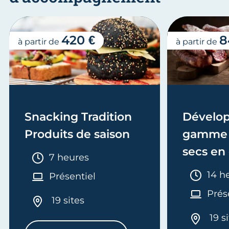
420 €
8
à partir de
à partir de
Snacking Tradition
Dévelop
Produits de saison
gamme 
secs en
Durée :
7 heures
Duré
14 h
Présentiel
Prés
19 sites
19 s