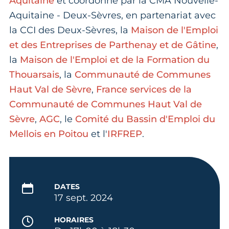
Aquitaine
et coordonné par la CMA Nouvelle-
Aquitaine - Deux-Sèvres, en partenariat avec
la CCI des Deux-Sèvres, la
Maison de l'Emploi
et des Entreprises de Parthenay et de Gâtine
,
la
Maison de l'Emploi et de la Formation du
Thouarsais
, la
Communauté de Communes
Haut Val de Sèvre
,
France services de la
Communauté de Communes Haut Val de
Sèvre
,
AGC
, le
Comité du Bassin d'Emploi du
Mellois en Poitou
et l'
IRFREP
.
DATES
17 sept. 2024
HORAIRES