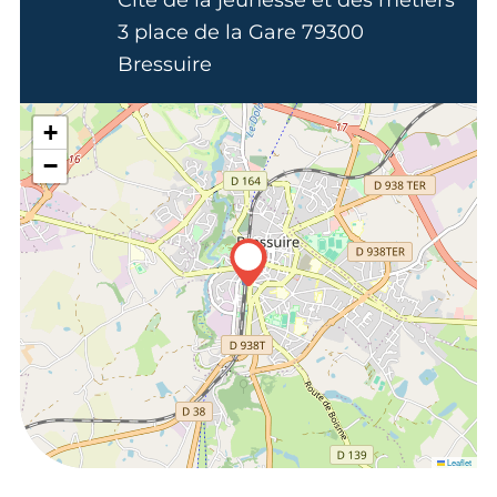
3 place de la Gare 79300
Bressuire
+
−
Leaflet