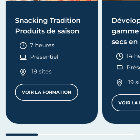
Snacking Tradition
Dévelop
Produits de saison
gamme 
secs en
Durée :
7 heures
Duré
14 h
Présentiel
Prés
19 sites
19 s
VOIR LA FORMATION
 SALÉES
SNACKING TRADITION PRODUITS DE SA
VOIR LA
Aller au slide 1
Aller au slide 2
Aller au slide 3
Aller au