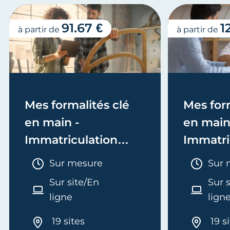
91.67 €
1
à partir de
à partir de
Mes formalités clé
Mes form
en main -
en main
Immatriculation
Immatri
(EI/Micro-entreprise
(société
Durée :
Duré
Sur mesure
Sur 
ou réel)
Sur site/En
Sur 
ligne
lign
19 sites
19 s