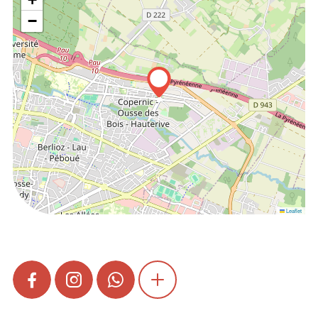
−
Leaflet
FACEBOOK
INSTAGRAM
WHATSAPP
SHOW MORE