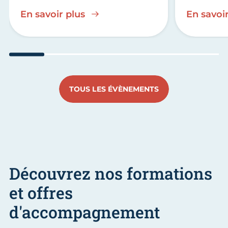
En savoir plus
En savoir
Aller au slide 1
Aller au slide 2
Aller au slide 3
Aller au slide 4
Aller au slide
Aller 
TOUS LES ÉVÈNEMENTS
Découvrez nos formations
et offres
d'accompagnement