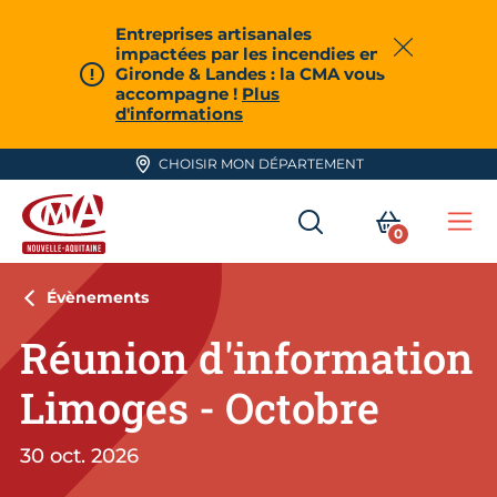
Aller en haut de page
Entreprises artisanales
impactées par les incendies en
Fermer
Gironde & Landes : la CMA vous
accompagne !
Plus
d'informations
CHOISIR MON DÉPARTEMENT
RECHERCHER
MON PA
0
Me
CMA Nouvelle-Aquitaine
Évènements
Réunion d'information
Limoges - Octobre
30 oct. 2026