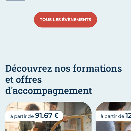
Aller au slide 1
Aller au slide 2
Aller au slide 3
Aller au slide 4
Aller au slide
Aller 
TOUS LES ÉVÈNEMENTS
Découvrez nos formations
et offres
d'accompagnement
91.67 €
1
à partir de
à partir de