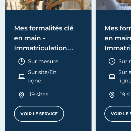
Mes formalités clé
Mes form
en main -
en main
Immatriculation
Immatri
(EI/Micro-entreprise
(société
Durée :
Duré
Sur mesure
Sur 
ou réel)
Sur site/En
Sur 
ligne
lign
19 sites
19 s
VOIR LE SERVICE
VOIR LE 
MES FORMALITÉS CLÉ EN MAIN - IMMATRI