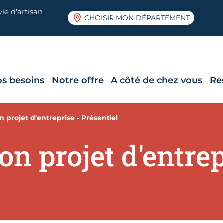
ie d’artisan
CHOISIR MON DÉPARTEMENT
os besoins
Notre offre
A côté de chez vous
Re
n projet d'entreprise - Présentiel
on projet d'entrep