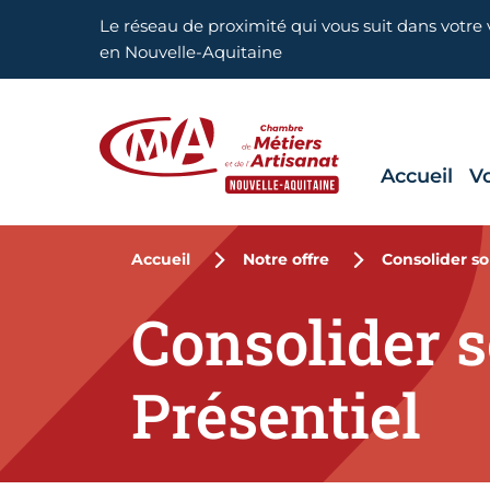
Aller en haut de page
Le réseau de proximité qui vous suit dans votre v
en Nouvelle-Aquitaine
Accueil
V
CMA Nouvelle-Aquitaine
Accueil
Notre offre
Consolider so
Consolider s
Présentiel