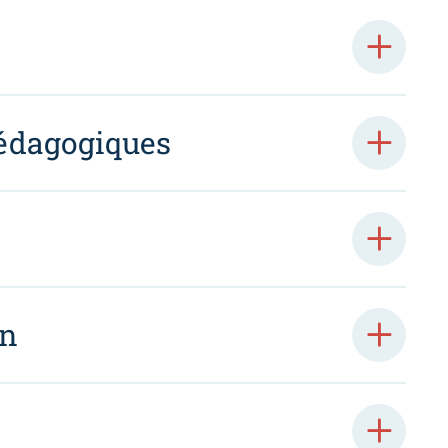
édagogiques
on