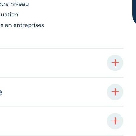
otre niveau
tuation
s en entreprises
e