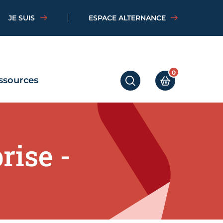
JE SUIS
ESPACE ALTERNANCE
0
ssources
RECHERCHER
MON PANIER
rise -