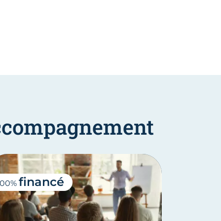
'accompagnement
financé
100%
à partir d