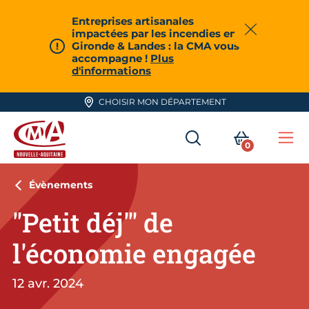
Aller en haut de page
Entreprises artisanales
impactées par les incendies en
Fermer
Gironde & Landes : la CMA vous
accompagne !
Plus
d'informations
CHOISIR MON DÉPARTEMENT
RECHERCHER
MON PA
0
Me
CMA Nouvelle-Aquitaine
Évènements
"Petit déj'" de
l'économie engagée
12 avr. 2024