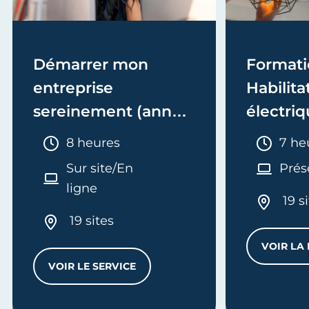
Démarrer mon
Formati
entreprise
Habilita
sereinement (année
électriq
1)
Electric
Durée :
Duré
8 heures
7 he
recycla
Sur site/En
Prés
ligne
19 s
19 sites
VOIR LA
VOIR LE SERVICE
DÉMARRER MON ENTREPRISE SEREINEMENT