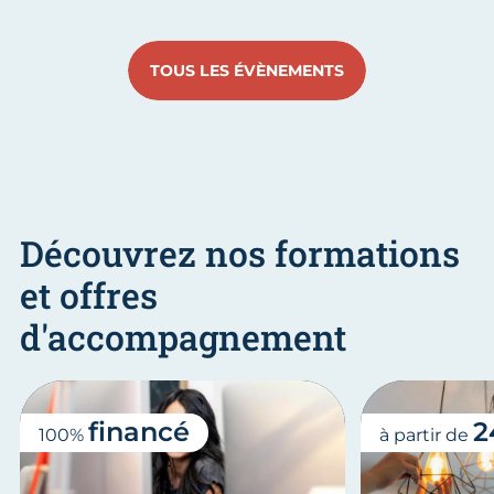
Aller au slide 1
Aller au slide 2
Aller au slide 3
Aller au
TOUS LES ÉVÈNEMENTS
Découvrez nos formations
et offres
d'accompagnement
financé
2
100%
à partir de