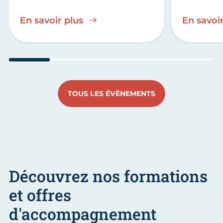
En savoir plus
En savoir
Aller au slide 1
Aller au slide 2
Aller au slide 3
Aller au slide 4
Aller a
TOUS LES ÉVÈNEMENTS
Découvrez nos formations
et offres
d'accompagnement