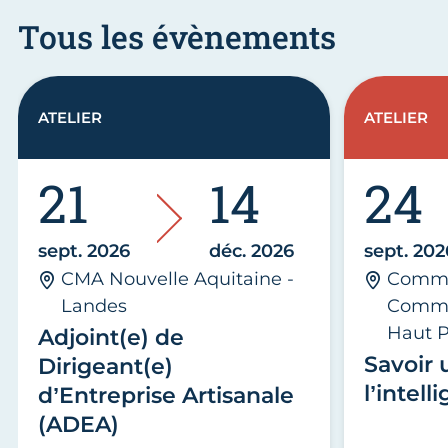
Tous les évènements
ATELIER
ATELIER
21
14
24
sept. 2026
déc. 2026
sept. 202
CMA Nouvelle Aquitaine -
Commu
Landes
Commu
Haut P
Adjoint(e) de
Savoir u
Dirigeant(e)
l’intell
d’Entreprise Artisanale
(ADEA)