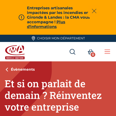
Aller en haut de page
Entreprises artisanales
impactées par les incendies en
Fermer
Gironde & Landes : la CMA vous
accompagne !
Plus
d'informations
CHOISIR MON DÉPARTEMENT
RECHERCHER
MON PA
0
Me
CMA Nouvelle-Aquitaine
Évènements
Et si on parlait de
demain ? Réinventez
votre entreprise