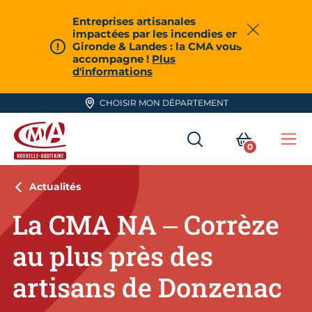
Aller en haut de page
Entreprises artisanales
impactées par les incendies en
Fermer
Gironde & Landes : la CMA vous
accompagne !
Plus
d'informations
CHOISIR MON DÉPARTEMENT
RECHERCHER
MON PA
0
Me
CMA Nouvelle-Aquitaine
Actualités
La CMA NA – Corrèze
au plus près des
artisans de Donzenac