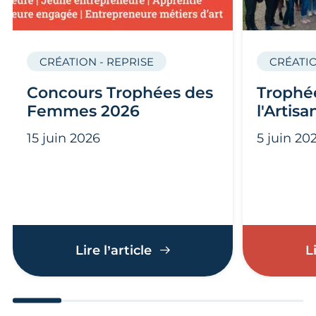
CRÉATION - REPRISE
CRÉATIO
Concours Trophées des
Trophée
Femmes 2026
l'Artis
15 juin 2026
5 juin 20
Concours Trophées des 
Lire l’article
L
Aller au slide 1
Aller au slide 2
Aller au slide 3
Aller au slide 4
Aller au slide
Aller 