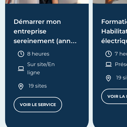
Démarrer mon
Formati
entreprise
Habilita
sereinement (année
électriq
1)
Electric
Durée :
Duré
8 heures
7 he
recycla
Sur site/En
Prés
ligne
19 s
19 sites
VOIR LA
AXI
VOIR LE SERVICE
DÉMARRER MON ENTREPRISE SEREINEMENT
RER LA COMPTABILITÉ GÉNÉRALE D’UNE ENTREPRISE ARTIS