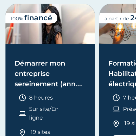
financé
2
100%
à partir de
Démarrer mon
Formati
entreprise
Habilita
sereinement (année
électriq
1)
Electric
Durée :
Duré
8 heures
7 he
recycla
Sur site/En
Prés
ligne
19 s
19 sites