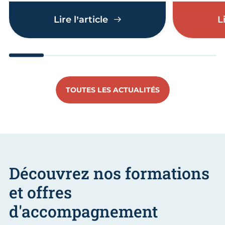
Éco-défis : artisans et c
Lire l’article
L
Aller au slide 1
Aller au slide 2
Aller au slide 3
Aller au slide 4
Aller au slide
Aller 
TOUTES LES ACTUALITÉS
Découvrez nos formations
et offres
d'accompagnement