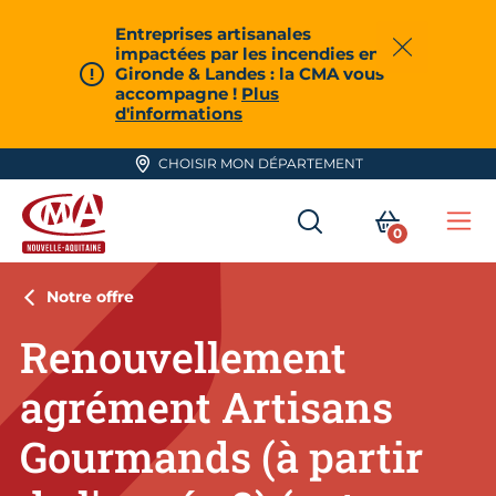
Aller en haut de page
Entreprises artisanales
impactées par les incendies en
Fermer
Gironde & Landes : la CMA vous
accompagne !
Plus
d'informations
CHOISIR MON DÉPARTEMENT
RECHERCHER
MON PA
0
Me
CMA Nouvelle-Aquitaine
Notre offre
Renouvellement
agrément Artisans
Gourmands (à partir