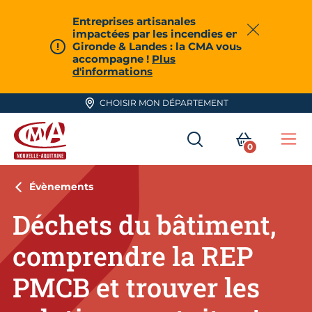
Aller en haut de page
Entreprises artisanales
impactées par les incendies en
Fermer
Gironde & Landes : la CMA vous
accompagne !
Plus
d'informations
CHOISIR MON DÉPARTEMENT
RECHERCHER
MON PA
0
Me
CMA Nouvelle-Aquitaine
Évènements
Déchets du bâtiment,
comprendre la REP
PMCB et trouver les