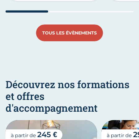
Aller au slide 1
Aller au slide 2
Aller au s
TOUS LES ÉVÈNEMENTS
Découvrez nos formations
et offres
d'accompagnement
245 €
2
à partir de
à partir de