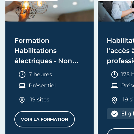
Formation
Habilita
Habilitations
l’accès à
électriques - Non
profess
Electricien
conduct
Durée :
Duré
7 heures
175 
recyclage
Présentiel
Prés
19 sites
19 s
Élig
VOIR LA FORMATION
ON - INITIALE
FORMATION HABILITATIONS ÉLECTRIQU