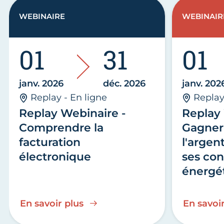
WEBINAIRE
WEBINAIR
01
31
01
janv. 2026
déc. 2026
janv. 202
Replay - En ligne
Replay
Replay Webinaire -
Replay 
Comprendre la
Gagner
facturation
l'argen
électronique
ses co
énergé
En savoir plus
En savoir