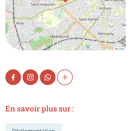
Leaflet
FACEBOOK
INSTAGRAM
WHATSAPP
SHOW MORE
En savoir plus sur :
Règlementation