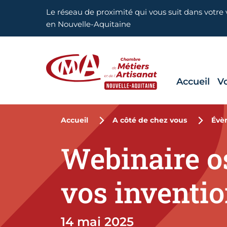
Aller en haut de page
Le réseau de proximité qui vous suit dans votre v
en Nouvelle-Aquitaine
Accueil
V
CMA Nouvelle-Aquitaine
Accueil
A côté de chez vous
Évè
Webinaire os
vos inventi
14 mai 2025