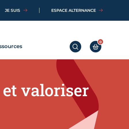
JE SUIS
ESPACE ALTERNANCE
0
ssources
RECHERCHER
MON PANIER
et valoriser