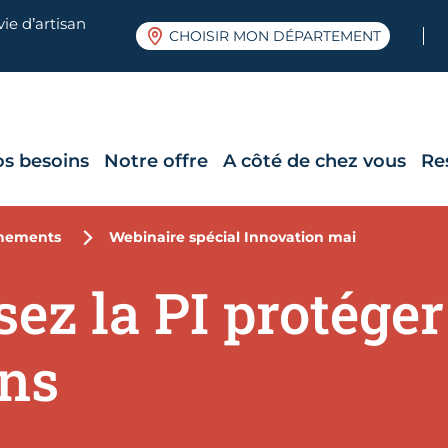
ie d’artisan
CHOISIR MON DÉPARTEMENT
os besoins
Notre offre
A côté de chez vous
Re
nements
Webinaire spécial Innovation mai
ez la PI protéger 
ons