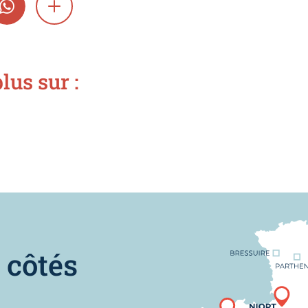
GRAM
WHATSAPP
SHOW MORE
lus sur :
Nous trouver
 côtés