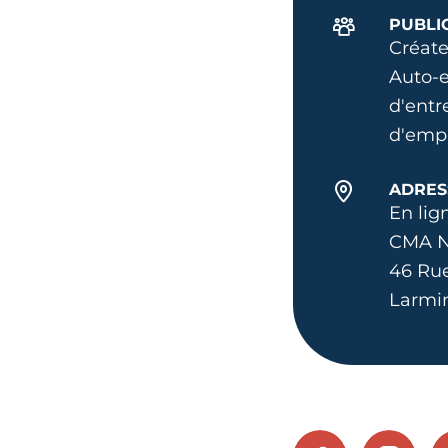
PUBLI
Créate
Auto-e
d'ent
d'emp
ADRES
En lig
CMA N
46 Ru
Larmi