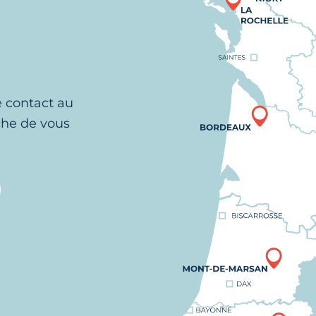
e contact au
che de vous