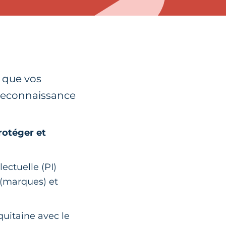
s que vos
 reconnaissance
rotéger et
ectuelle (PI)
 (marques) et
quitaine avec le