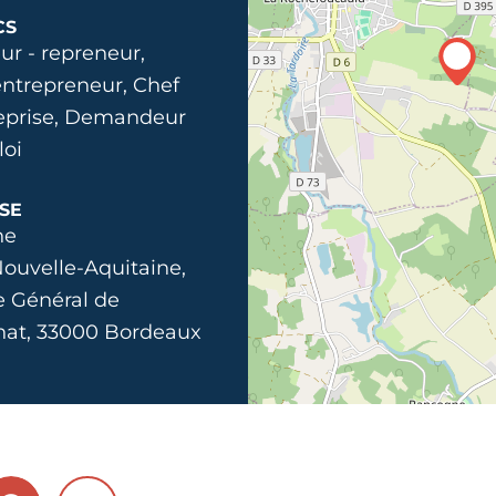
CS
ur - repreneur,
ntrepreneur, Chef
reprise, Demandeur
loi
SE
ne
ouvelle-Aquitaine,
e Général de
nat, 33000 Bordeaux