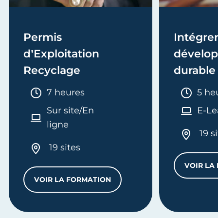
Permis
Intégrer
d’Exploitation
dévelo
Recyclage
durable 
formati
Durée :
Duré
7 heures
5 he
Sur site/En
E-Le
ligne
19 s
19 sites
VOIR LA
É PHOTOVOLTAÏQUE
VOIR LA FORMATION
PERMIS D’EXPLOITATION RECYCLAGE