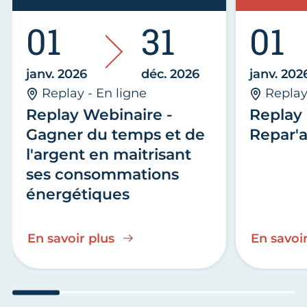
01
31
01
janv. 2026
déc. 2026
janv. 202
Replay - En ligne
Replay
Replay Webinaire -
Replay 
Gagner du temps et de
Repar'a
l'argent en maitrisant
ses consommations
énergétiques
En savoir plus
En savoir
Aller au slide 1
Aller au slide 2
Aller au slide 3
Aller au slide 4
Aller au slide
Aller 