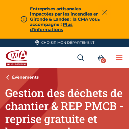
Aller en haut de page
Entreprises artisanales
impactées par les incendies en
Fermer
Gironde & Landes : la CMA vous
accompagne !
Plus
d'informations
CHOISIR MON DÉPARTEMENT
RECHERCHER
MON PA
0
Me
CMA Nouvelle-Aquitaine
Évènements
Gestion des déchets de
chantier & REP PMCB -
reprise gratuite et