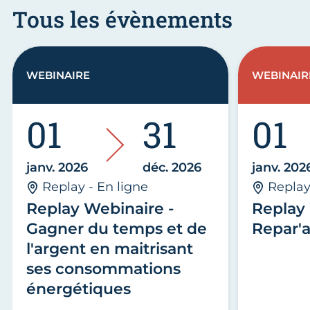
Tous les évènements
WEBINAIRE
WEBINAIR
01
31
01
janv. 2026
déc. 2026
janv. 202
Replay - En ligne
Replay
Replay Webinaire -
Replay 
Gagner du temps et de
Repar'a
l'argent en maitrisant
ses consommations
énergétiques