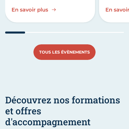
En savoir plus
En savoir
Aller au slide 1
Aller au slide 2
Aller au slide 3
Aller au slide 4
Aller au slide
Aller 
TOUS LES ÉVÈNEMENTS
Découvrez nos formations
et offres
d'accompagnement