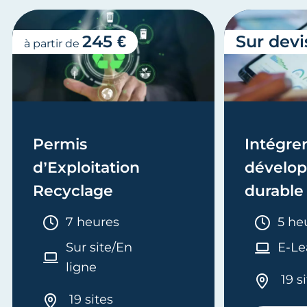
245 €
Sur devi
à partir de
Permis
Intégrer
d’Exploitation
dévelo
Recyclage
durable 
formati
Durée :
Duré
7 heures
5 he
Sur site/En
E-Le
ligne
19 s
19 sites